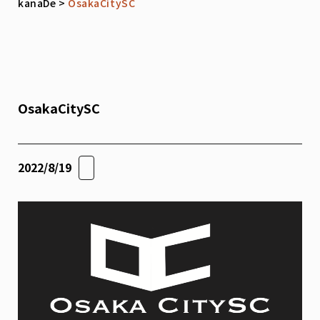
kanaDe
>
OsakaCitySC
OsakaCitySC
2022/8/19